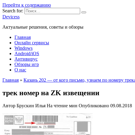
Перейти к содержанию
Search for:
Devicess
Актуальные решения, советы и обзоры
Главная
Онлайн сервисы
Windows
Android/iOS
Антивирус
Обзоры игр
О нас
Главная
»
Казань 202 — от кого письмо, узнаем по номеру трек
трек номер на ZK извещении
Автор
Брускин Илья
На чтение
мин
Опубликовано
09.08.2018