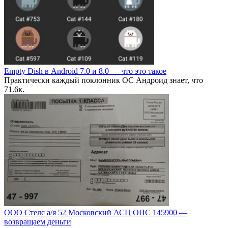
Empty Dish в Android 7.0 и 8.0 — что это такое
Практически каждый поклонник ОС Андроид знает, что
7
1.6к.
ООО Стелс а/я 52 Московский АСЦ ОПС 145900 —
возвращаем деньги