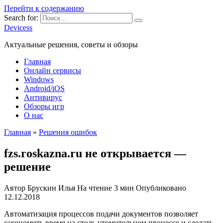
Перейти к содержанию
Search for:
Devicess
Актуальные решения, советы и обзоры
Главная
Онлайн сервисы
Windows
Android/iOS
Антивирус
Обзоры игр
О нас
Главная
»
Решения ошибок
fzs.roskazna.ru не открывается —
решение
Автор
Брускин Илья
На чтение
3 мин
Опубликовано
12.12.2018
Автоматизация процессов подачи документов позволяет
сэкономить время на столь утомительном процессе и сделать