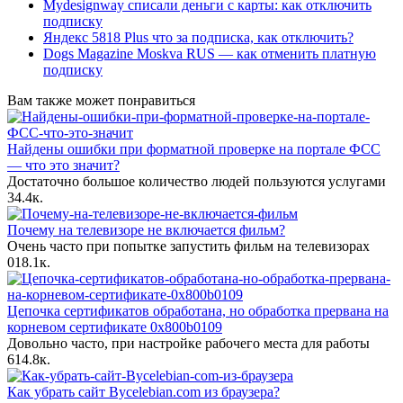
Mydesignway списали деньги с карты: как отключить
подписку
Яндекс 5818 Plus что за подписка, как отключить?
Dogs Magazine Moskva RUS — как отменить платную
подписку
Вам также может понравиться
Найдены ошибки при форматной проверке на портале ФСС
— что это значит?
Достаточно большое количество людей пользуются услугами
3
4.4к.
Почему на телевизоре не включается фильм?
Очень часто при попытке запустить фильм на телевизорах
0
18.1к.
Цепочка сертификатов обработана, но обработка прервана на
корневом сертификате 0x800b0109
Довольно часто, при настройке рабочего места для работы
6
14.8к.
Как убрать сайт Bycelebian.com из браузера?