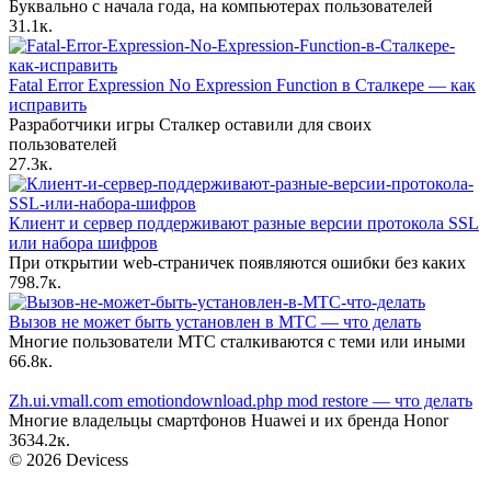
Буквально с начала года, на компьютерах пользователей
3
1.1к.
Fatal Error Expression No Expression Function в Сталкере — как
исправить
Разработчики игры Сталкер оставили для своих
пользователей
2
7.3к.
Клиент и сервер поддерживают разные версии протокола SSL
или набора шифров
При открытии web-страничек появляются ошибки без каких
7
98.7к.
Вызов не может быть установлен в МТС — что делать
Многие пользователи МТС сталкиваются с теми или иными
6
6.8к.
Zh.ui.vmall.com emotiondownload.php mod restore — что делать
Многие владельцы смартфонов Huawei и их бренда Honor
36
34.2к.
© 2026 Devicess