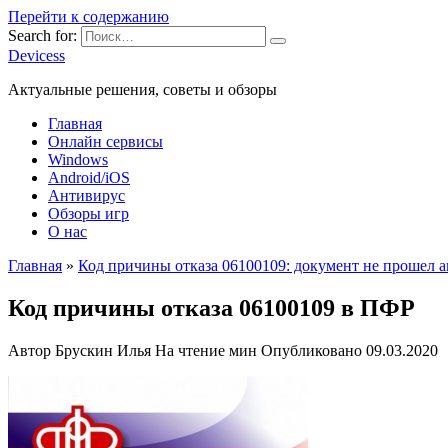
Перейти к содержанию
Search for:
Devicess
Актуальные решения, советы и обзоры
Главная
Онлайн сервисы
Windows
Android/iOS
Антивирус
Обзоры игр
О нас
Главная
»
Код причины отказа 06100109: документ не прошел 
Код причины отказа 06100109 в ПФР
Автор
Брускин Илья
На чтение
мин
Опубликовано
09.03.2020