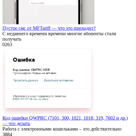
Пустое смс от MFTariff — что это приходит?
С недавнего времени времени многие абоненты стали
получать
0
263
Код ошибки QWPRC (7101, 300, 1021, 1018, 319, 7602 и др.)
— что делать
Работа с электронными кошельками – это действительно
3
884