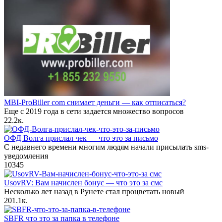
MBI-ProBiller com снимает деньги — как отписаться?
Еще с 2019 года в сети задается множество вопросов
2
2.2к.
ОФД Волга прислал чек — что это за письмо
С недавнего времени многим людям начали присылать sms-
уведомления
10
345
UsovRV: Вам начислен бонус — что это за смс
Несколько лет назад в Рунете стал процветать новый
20
1.1к.
SBFR что это за папка в телефоне