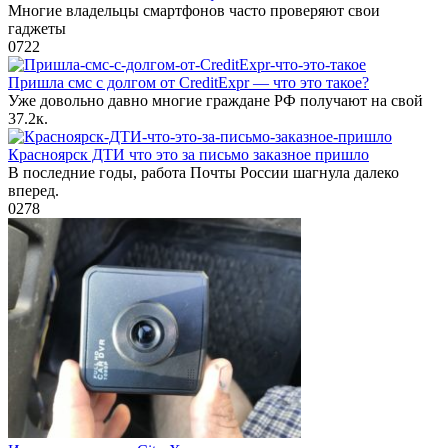
Многие владельцы смартфонов часто проверяют свои
гаджеты
0
722
Пришла смс с долгом от CreditExpr — что это такое?
Уже довольно давно многие граждане РФ получают на свой
3
7.2к.
Красноярск ДТИ что это за письмо заказное пришло
В последние годы, работа Почты России шагнула далеко
вперед.
0
278