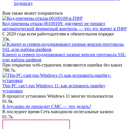
подписку
Вам также может понравиться
Код причины отказа 06100109: документ не прошел
автоматический форматный контроль — что это значит в ПФР
С 2020 года всем работодателям в обязательном порядке
3
3к.
Клиент и сервер поддерживают разные версии протокола SSL
или набора шифров
При открытии web-страничек появляются ошибки без каких
7
98.7к.
This PC can’t run Windows 11: как исправить ошибку
установки
В процессе установки Windows 11 многие пользователи
0
1.9к.
В Joycasino не приходит СМС — что делать?
В последнее время Сеть наводнили нелегальные казино
0
1.7к.