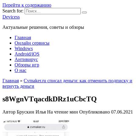
Перейти к содержанию
Search for:
Devicess
Актуальные решения, советы и обзоры
Главная
Онлайн сервисы
Windows
Android/iOS
Антивирус
Обзоры игр
О нас
Главная
»
Cvmaker.ru списал деньги: как отменить подписку и
вернуть деньги
s8WgnVTqacdkDRz1uCbcTQ
Автор
Брускин Илья
На чтение
мин
Опубликовано
07.06.2021