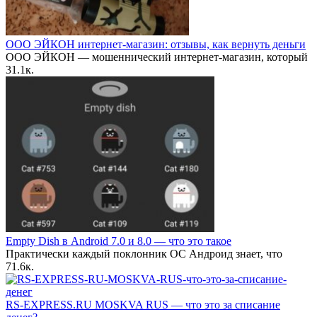
ООО ЭЙКОН интернет-магазин: отзывы, как вернуть деньги
ООО ЭЙКОН — мошеннический интернет-магазин, который
3
1.1к.
Empty Dish в Android 7.0 и 8.0 — что это такое
Практически каждый поклонник ОС Андроид знает, что
7
1.6к.
RS-EXPRESS.RU MOSKVA RUS — что это за списание