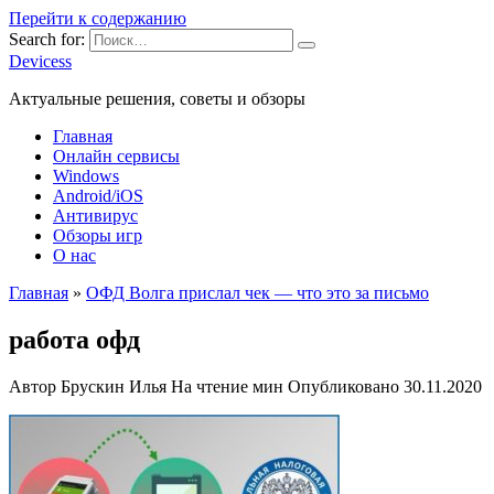
Перейти к содержанию
Search for:
Devicess
Актуальные решения, советы и обзоры
Главная
Онлайн сервисы
Windows
Android/iOS
Антивирус
Обзоры игр
О нас
Главная
»
ОФД Волга прислал чек — что это за письмо
работа офд
Автор
Брускин Илья
На чтение
мин
Опубликовано
30.11.2020