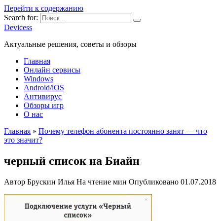
Перейти к содержанию
Search for:
Devicess
Актуальные решения, советы и обзоры
Главная
Онлайн сервисы
Windows
Android/iOS
Антивирус
Обзоры игр
О нас
Главная
»
Почему телефон абонента постоянно занят — что
это значит?
черный список на Биайн
Автор
Брускин Илья
На чтение
мин
Опубликовано
01.07.2018