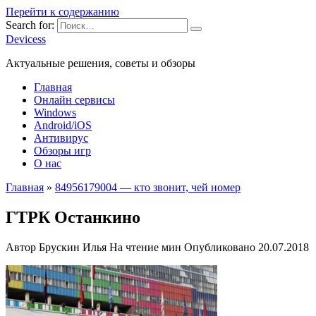
Перейти к содержанию
Search for:
Devicess
Актуальные решения, советы и обзоры
Главная
Онлайн сервисы
Windows
Android/iOS
Антивирус
Обзоры игр
О нас
Главная
»
84956179004 — кто звонит, чей номер
ГТРК Останкино
Автор
Брускин Илья
На чтение
мин
Опубликовано
20.07.2018