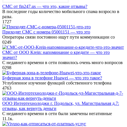
СМС от fin247.us — что это, какие отзывы?
В последние годы количество мобильного спама возросло в
разы.
1
727
Приходят СМС с номера 05001151 — что это
Операторы связи постоянно ищут пути коммуникации со
0
249
СМС от ООО Krein: напоминание о кредите — что это
значит?
С недавнего времени в сети появилось очень много вопросов
0
298
Буферная зона в телефоне Huawei — что это такое?
Углубленное изучение функций собственного телефона
4
763
ООО Интертехнолоджи г. Подольск, ул. Магистральная д.7:
отзывы, как вернуть деньги
С недавнего времени в сети были замечены негативные
1
1.1к.