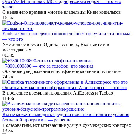
Qiwi Wallet пришла СМС с одноразовым кодом — что это
такое
С недавнего времени многие владельцы Киви-кошельков
1
6.5к.
Epuls и Onet проверяют сколько человек получили эти письма
— что это
Уже долгое время в Одноклассниках, Вконтакте и в
мессенджерах
0
6.3к.
+78001000800 — что за телефон, кто звонил
Обычные уведомления и телефонное мошенничество всё
7
4.2к.
Ошибка таможенного оформления в Алиэкспресс — что это
В последнее время, на площадках AliExpress и Taobao
11
466
Вы не можете выводить средства пока не выполните условия
бонусной программы — решение
Пользователи, испытывающие удачу в букмекерских конторах
1
3.8к.