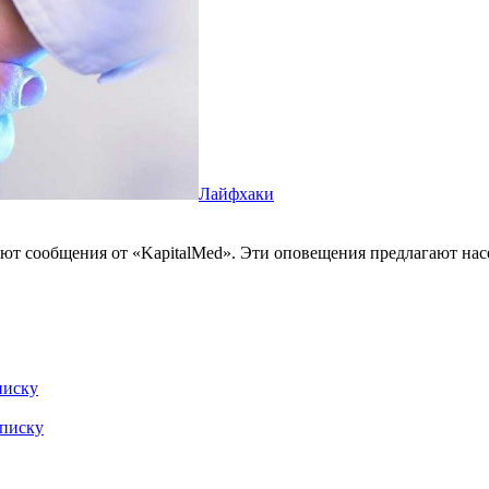
Лайфхаки
ают сообщения от «KapitalMed». Эти оповещения предлагают на
писку
дписку