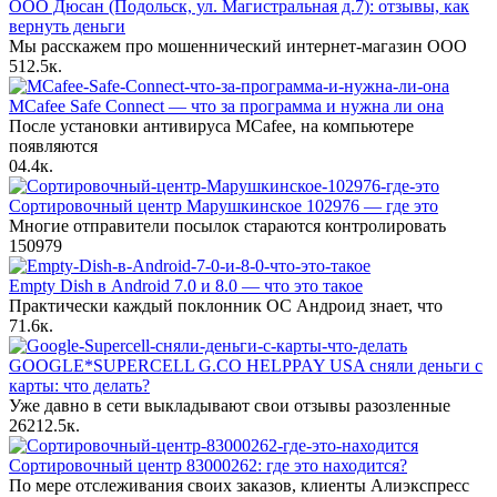
ООО Дюсан (Подольск, ул. Магистральная д.7): отзывы, как
вернуть деньги
Мы расскажем про мошеннический интернет-магазин ООО
51
2.5к.
MCafee Safe Connect — что за программа и нужна ли она
После установки антивируса MCafee, на компьютере
появляются
0
4.4к.
Сортировочный центр Марушкинское 102976 — где это
Многие отправители посылок стараются контролировать
150
979
Empty Dish в Android 7.0 и 8.0 — что это такое
Практически каждый поклонник ОС Андроид знает, что
7
1.6к.
GOOGLE*SUPERCELL G.CO HELPPAY USA сняли деньги с
карты: что делать?
Уже давно в сети выкладывают свои отзывы разозленные
262
12.5к.
Сортировочный центр 83000262: где это находится?
По мере отслеживания своих заказов, клиенты Алиэкспресс