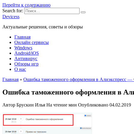
Перейти к содержанию
Search for:
Devicess
Актуальные решения, советы и обзоры
Главная
Онлайн сервисы
Windows
Android/iOS
Антивирус
Обзоры игр
О нас
Главная
»
Ошибка таможенного оформления в Алиэкспресс — ч
Ошибка таможенного оформления в Али
Автор
Брускин Илья
На чтение
мин
Опубликовано
04.02.2019