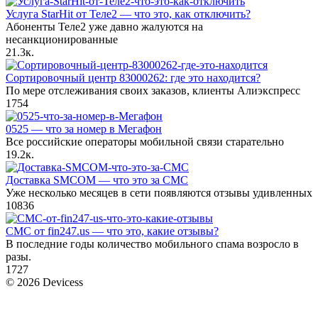
Услуга StarHit от Теле2 — что это, как отключить?
Абоненты Теле2 уже давно жалуются на
несанкционированные
2
1.3к.
Сортировочный центр 83000262: где это находится?
По мере отслеживания своих заказов, клиенты Алиэкспресс
1
754
0525 — что за номер в Мегафон
Все российские операторы мобильной связи старательно
1
9.2к.
Доставка SMCOM — что это за СМС
Уже несколько месяцев в сети появляются отзывы удивленных
10
836
СМС от fin247.us — что это, какие отзывы?
В последние годы количество мобильного спама возросло в
разы.
1
727
© 2026 Devicess