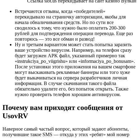
Ссылка slot.us перекидывает на сайт казино Вулкан
Встречаются отзывы, когда «победителей»
перекидывало на страничку авторизации, якобы для
начала обналичивания средств. Но по сути все
сводилось к тому, что нужно было оплатить 200-300
рублей для подтверждения операции перевода. Еще раз
повторюсь — это все обман и развод!
Ну и третьим вариантом может стать попытка заразить
ваше устройство вирусом. Например, на телефон сразу
будет загружен APK файл, указанный примерно так
«instrukciya_po_viigrishu» или «informaciya_po_bonusam».
После установки этого приложения на вашем смартфоне
могут выскакивать рекламные баннеры или того хуже
будет выкачиваться на сервера разработчиков личная
информация. В случае скачивания такого файла
обязательно удалите его, без попыток открыть. Также
нужно проверить телефон хорошим антивирусом.
Почему вам приходят сообщения от
UsovRV
Наверное самый частый вопрос, который задают абоненты,
получившие такое SMS — откуда у этих «ребят» мой номер