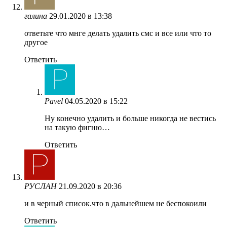
галина
29.01.2020 в 13:38
ответьте что мнге делать удалить смс и все или что то
другое
Ответить
Pavel
04.05.2020 в 15:22
Ну конечно удалить и больше никогда не вестись
на такую фигню…
Ответить
РУСЛАН
21.09.2020 в 20:36
и в черный список.что в дальнейшем не беспокоили
Ответить