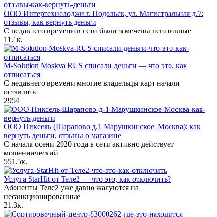
ООО Интертехнолоджи г. Подольск, ул. Магистральная д.7:
отзывы, как вернуть деньги
С недавнего времени в сети были замечены негативные
1
1.1к.
M-Solution Moskva RUS списали деньги — что это, как
отписаться
С недавнего времени многие владельцы карт начали
оставлять
2
954
ООО Пиксель (Шарапово д.1 Марушкинское, Москва): как
вернуть деньги, отзывы о магазине
С начала осени 2020 года в сети активно действует
мошеннический
55
1.5к.
Услуга StarHit от Теле2 — что это, как отключить?
Абоненты Теле2 уже давно жалуются на
несанкционированные
2
1.3к.