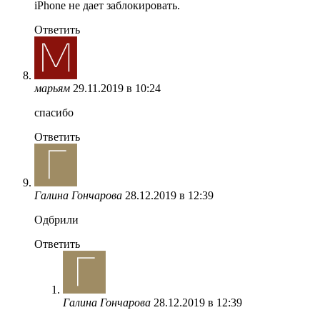
iPhone не дает заблокировать.
Ответить
марьям
29.11.2019 в 10:24
спасибо
Ответить
Галина Гончарова
28.12.2019 в 12:39
Одбрили
Ответить
Галина Гончарова
28.12.2019 в 12:39