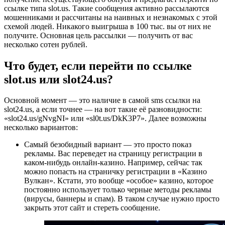
ссылке типа slot.us. Такие сообщения активно рассылаются
мошенниками и рассчитаны на наивных и незнакомых с этой
схемой людей. Никакого выигрыша в 100 тыс. вы от них не
получите. Основная цель рассылки — получить от вас
несколько сотен рублей.
Что будет, если перейти по ссылке
slot.us или slot24.us?
Основной момент — это наличие в самой sms ссылки на
slot24.us, а если точнее — на вот такие её разновидности:
«slot24.us/gNvgNI» или «sl0t.us/DkK3P7». Далее возможны
несколько вариантов:
Самый безобидный вариант — это просто показ
рекламы. Вас переведет на страницу регистрации в
каком-нибудь онлайн-казино. Например, сейчас так
можно попасть на страничку регистрации в «Казино
Вулкан». Кстати, это вообще «особое» казино, которое
постоянно использует только черные методы рекламы
(вирусы, баннеры и спам). В таком случае нужно просто
закрыть этот сайт и стереть сообщение.