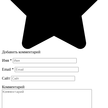
Добавить комментарий
Имя
*
Email
*
Сайт
Комментарий