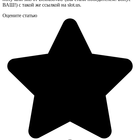
ВАШ!) с такой же ссылкой на slot.us.
Оцените статью