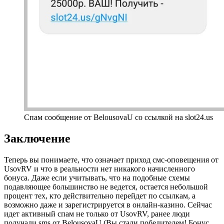
Спам сообщение от BelousovaU со ссылкой на slot24.us
Заключение
Теперь вы понимаете, что означает приход смс-оповещения от
UsovRV и что в реальности нет никакого начисленного
бонуса. Даже если учитывать, что на подобные схемы
подавляющее большинство не ведется, остается небольшой
процент тех, кто действительно перейдет по ссылкам, а
возможно даже и зарегистрируется в онлайн-казино. Сейчас
идет активный спам не только от UsovRV, ранее люди
получали sms от BelousovaU (Вы стали победителем! Бонус