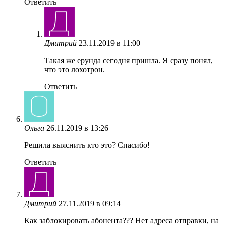
Ответить
Дмитрий
23.11.2019 в 11:00
Такая же ерунда сегодня пришла. Я сразу понял,
что это лохотрон.
Ответить
Ольга
26.11.2019 в 13:26
Решила выяснить кто это? Спасибо!
Ответить
Дмитрий
27.11.2019 в 09:14
Как заблокировать абонента??? Нет адреса отправки, на